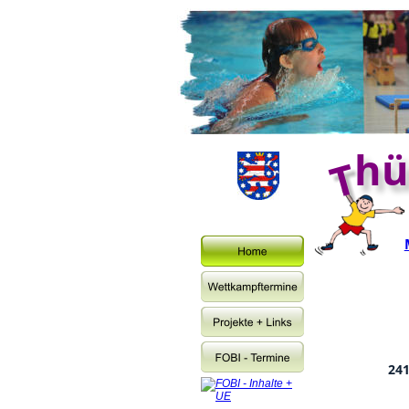
hü
241